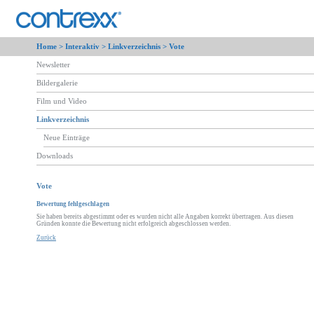
Home >
Interaktiv
>
Linkverzeichnis
> Vote
Newsletter
Bildergalerie
Film und Video
Linkverzeichnis
Neue Einträge
Downloads
Vote
Bewertung fehlgeschlagen
Sie haben bereits abgestimmt oder es wurden nicht alle Angaben korrekt übertragen. Aus diesen
Gründen konnte die Bewertung nicht erfolgreich abgeschlossen werden.
Zurück