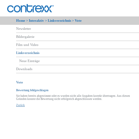
Home >
Interaktiv
>
Linkverzeichnis
> Vote
Newsletter
Bildergalerie
Film und Video
Linkverzeichnis
Neue Einträge
Downloads
Vote
Bewertung fehlgeschlagen
Sie haben bereits abgestimmt oder es wurden nicht alle Angaben korrekt übertragen. Aus diesen
Gründen konnte die Bewertung nicht erfolgreich abgeschlossen werden.
Zurück