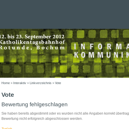
Home
>
Interaktiv
>
Linkverzeichnis
> Vote
Vote
Bewertung fehlgeschlagen
Sie haben bereits abgestimmt oder es wurden nicht alle Angaben korrekt übertra
Bewertung nicht erfolgreich abgeschlossen werden.
Zurück