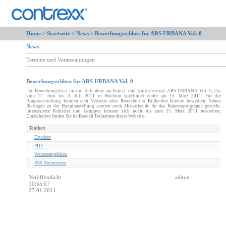
Home >
Startseite
>
News
> Bewerbungsschluss für ARS URBANA Vol. 0
News
Termine und Veranstaltungen
Bewerbungsschluss für ARS URBANA Vol. 0
Die Bewerbungsfrist für die Teilnahme am Kunst- und Kulturfestival ARS URBANA Vol. 0, das
vom 17. Juni bis 3. Juli 2011 in Bochum stattfindet endet am 15. März 2011. Für die
Hauptausstellung können sich Vertreter aller Bereiche der Bildenden Künste bewerben. Neben
Beiträgen zu der Hauptaustellung werden noch Mitwirkende für das Rahmenprogramm gesucht.
Interessierte Künstler und Gruppen können sich noch bis zum 15. März 2011 bewerben;
Einzelheiten finden Sie im Bereich Teilnahme dieser Website.
Toolbox
Drucken
PDF
Weiterempfehlen
RSS Abonnieren
Veröffentlicht
admin
10:55:07
27.01.2011